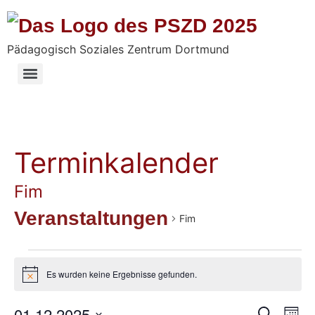
Pädagogisch Soziales Zentrum Dortmund
Ansprechpartner und Vorstand
Terminkalender
Fim
Veranstaltungen
Fim
Es wurden keine Ergebnisse gefunden.
Hinweis
Ve
01.12.2025
Suche