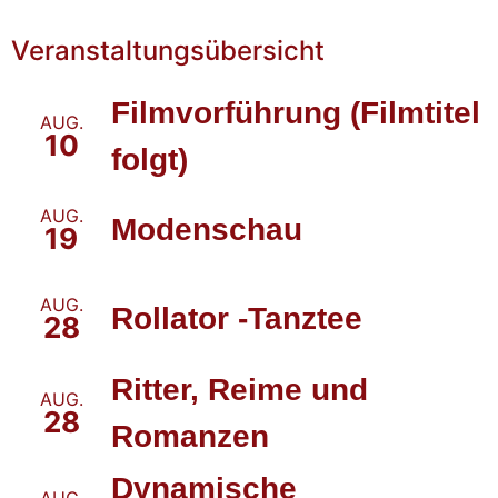
Veranstaltungsübersicht
Filmvorführung (Filmtitel
AUG.
10
folgt)
AUG.
Modenschau
19
AUG.
Rollator -Tanztee
28
Ritter, Reime und
AUG.
28
Romanzen
Dynamische