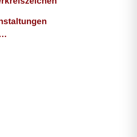
erkreiszeichen
nstaltungen
n…