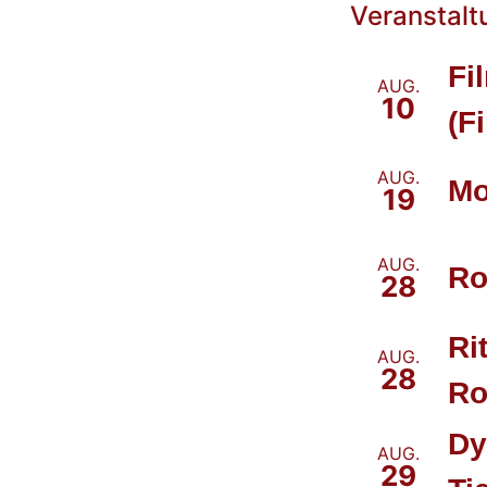
Veranstalt
Fi
AUG.
10
(Fi
AUG.
Mo
19
AUG.
Ro
28
Ri
AUG.
28
Ro
Dy
AUG.
29