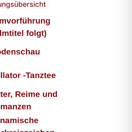
ungsübersicht
lmvorführung
lmtitel folgt)
denschau
llator -Tanztee
tter, Reime und
manzen
namische